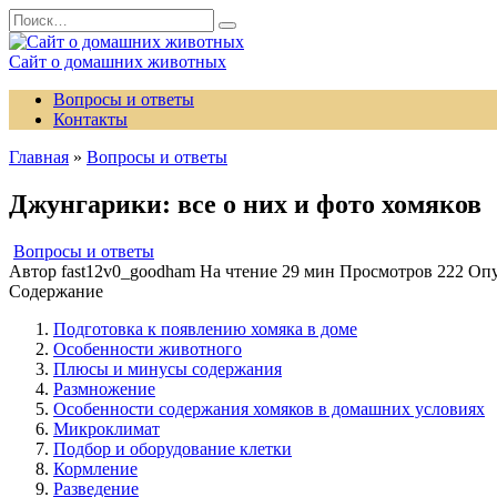
Перейти
Search
к
for:
содержанию
Сайт о домашних животных
Вопросы и ответы
Контакты
Главная
»
Вопросы и ответы
Джунгарики: все о них и фото хомяков
Вопросы и ответы
Автор
fast12v0_goodham
На чтение
29 мин
Просмотров
222
Опу
Содержание
Подготовка к появлению хомяка в доме
Особенности животного
Плюсы и минусы содержания
Размножение
Особенности содержания хомяков в домашних условиях
Микроклимат
Подбор и оборудование клетки
Кормление
Разведение