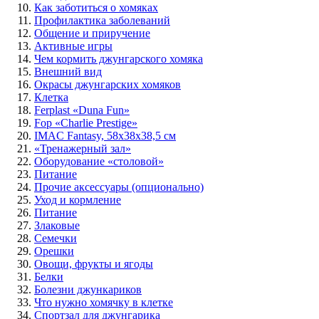
Как заботиться о хомяках
Профилактика заболеваний
Общение и приручение
Активные игры
Чем кормить джунгарского хомяка
Внешний вид
Окрасы джунгарских хомяков
Клетка
Ferplast «Duna Fun»
Fop «Charlie Prestige»
IMAC Fantasy, 58х38х38,5 см
«Тренажерный зал»
Оборудование «столовой»
Питание
Прочие аксессуары (опционально)
Уход и кормление
Питание
Злаковые
Семечки
Орешки
Овощи, фрукты и ягоды
Белки
Болезни джункариков
Что нужно хомячку в клетке
Спортзал для джунгарика