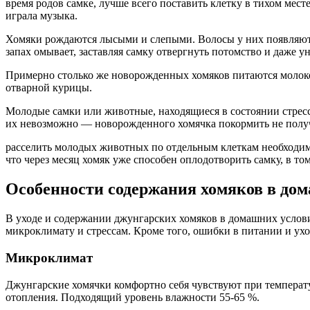
время родов самке, лучше всего поставить клетку в тихом месте
играла музыка.
Хомяки рождаются лысыми и слепыми. Волосы у них появляются
запах омывает, заставляя самку отвергнуть потомство и даже 
Примерно столько же новорожденных хомяков питаются молоком
отварной курицы.
Молодые самки или животные, находящиеся в состоянии стресса
их невозможно — новорожденного хомячка покормить не полу
расселить молодых животных по отдельным клеткам необходимо 
что через месяц хомяк уже способен оплодотворить самку, в т
Особенности содержания хомяков в до
В уходе и содержании джунгарских хомяков в домашних услови
микроклимату и стрессам. Кроме того, ошибки в питании и ухо
Микроклимат
Джунгарские хомячки комфортно себя чувствуют при температур
отопления. Подходящий уровень влажности 55-65 %.