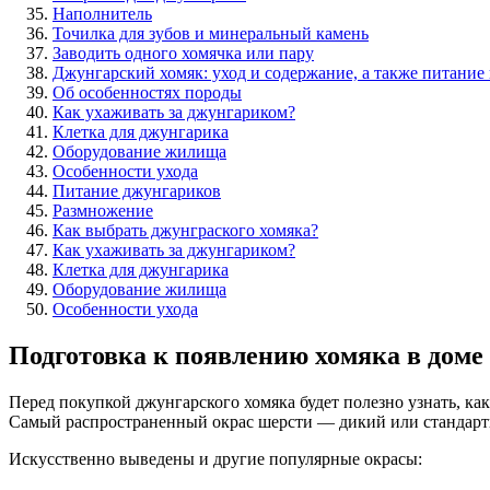
Наполнитель
Точилка для зубов и минеральный камень
Заводить одного хомячка или пару
Джунгарский хомяк: уход и содержание, а также питание
Об особенностях породы
Как ухаживать за джунгариком?
Клетка для джунгарика
Оборудование жилища
Особенности ухода
Питание джунгариков
Размножение
Как выбрать джунграского хомяка?
Как ухаживать за джунгариком?
Клетка для джунгарика
Оборудование жилища
Особенности ухода
Подготовка к появлению хомяка в доме
Перед покупкой джунгарского хомяка будет полезно узнать, ка
Самый распространенный окрас шерсти — дикий или стандартн
Искусственно выведены и другие популярные окрасы: