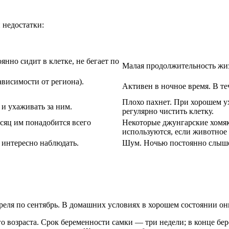
 недостатки:
нно сидит в клетке, не бегает по
Малая продолжительность жиз
ависимости от региона).
Активен в ночное время. В те
Плохо пахнет. При хорошем ух
 и ухаживать за ним.
регулярно чистить клетку.
сяц им понадобится всего
Некоторые джунгарские хомяки
используются, если животное
 интересно наблюдать.
Шум. Ночью постоянно слышен
еля по сентябрь. В домашних условиях в хорошем состоянии они
возраста. Срок беременности самки — три недели; в конце бере