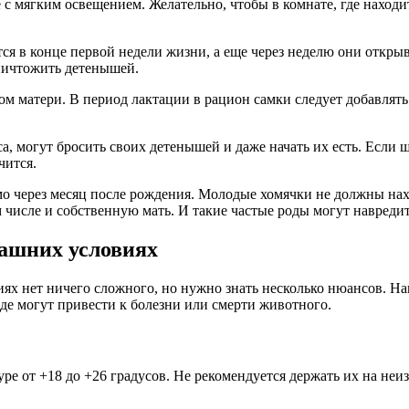
 с мягким освещением. Желательно, чтобы в комнате, где находит
 в конце первой недели жизни, а еще через неделю они открыв
уничтожить детенышей.
 матери. В период лактации в рацион самки следует добавлять
, могут бросить своих детенышей и даже начать их есть. Если щ
чится.
через месяц после рождения. Молодые хомячки не должны находи
ом числе и собственную мать. И такие частые роды могут навреди
машних условиях
ях нет ничего сложного, но нужно знать несколько нюансов. На
де могут привести к болезни или смерти животного.
е от +18 до +26 градусов. Не рекомендуется держать их на неи