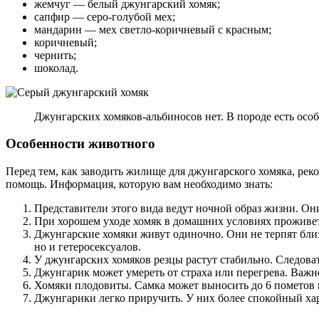
жемчуг — белый джунгарский хомяк;
сапфир — серо-голубой мех;
мандарин — мех светло-коричневый с красным;
коричневый;
чернить;
шоколад.
Джунгарских хомяков-альбиносов нет. В породе есть осо
Особенности животного
Перед тем, как заводить жилище для джунгарского хомяка, реко
помощь. Информация, которую вам необходимо знать:
Представители этого вида ведут ночной образ жизни. Он
При хорошем уходе хомяк в домашних условиях проживет 
Джунгарские хомяки живут одиночно. Они не терпят близо
но и гетеросексуалов.
У джунгарских хомяков резцы растут стабильно. Следова
Джунгарик может умереть от страха или перегрева. Важн
Хомяки плодовиты. Самка может выносить до 6 пометов в
Джунгарики легко приручить. У них более спокойный хар