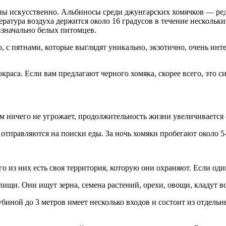
ены искусственно. Альбиносы среди джунгарских хомячков — ред
ратура воздуха держится около 16 градусов в течение нескольки
 изначально белых питомцев.
 с пятнами, которые выглядят уникально, экзотично, очень инте
краса. Если вам предлагают черного хомяка, скорее всего, это 
м ничего не угрожает, продолжительность жизни увеличивается с 
 отправляются на поиски еды. За ночь хомяки пробегают около 5
 из них есть своя территория, которую они охраняют. Если один
щи. Они ищут зерна, семена растений, орехи, овощи, кладут все
биной до 3 метров имеет несколько входов и состоит из отдель