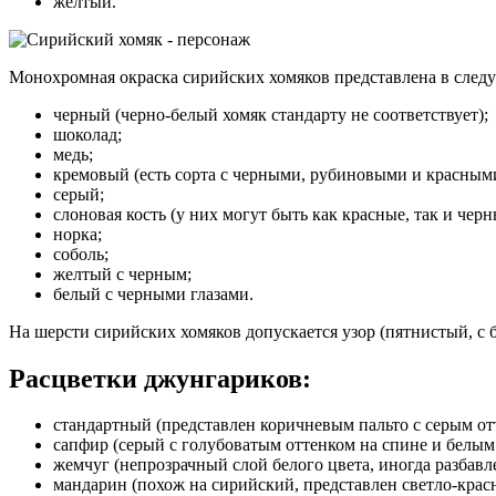
желтый.
Монохромная окраска сирийских хомяков представлена ​​в след
черный (черно-белый хомяк стандарту не соответствует);
шоколад;
медь;
кремовый (есть сорта с черными, рубиновыми и красным
серый;
слоновая кость (у них могут быть как красные, так и чер
норка;
соболь;
желтый с черным;
белый с черными глазами.
На шерсти сирийских хомяков допускается узор (пятнистый, с 
Расцветки джунгариков:
стандартный (представлен коричневым пальто с серым о
сапфир (серый с голубоватым оттенком на спине и белы
жемчуг (непрозрачный слой белого цвета, иногда разба
мандарин (похож на сирийский, представлен светло-крас