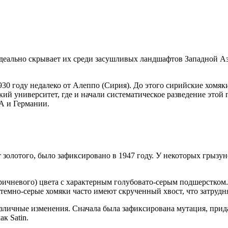
деально скрывает их среди засушливых ландшафтов Западной Аз
30 году недалеко от Алеппо (Сирия). До этого сирийские хомяк
й университет, где и начали систематическое разведение этой 
А и Германии.
 золотого, было зафиксировано в 1947 году. У некоторых грызун
оричневого) цвета с характерным голубовато-серым подшерстком.
 темно-серые хомяки часто имеют скрученный хвост, что затрудня
азличные изменения. Сначала была зафиксирована мутация, при
к Satin.