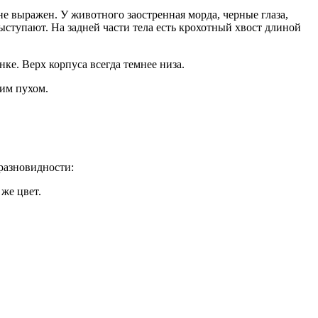
не выражен. У животного заостренная морда, черные глаза,
ступают. На задней части тела есть крохотный хвост длиной
ке. Верх корпуса всегда темнее низа.
ким пухом.
разновидности:
же цвет.