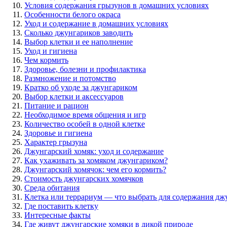
Условия содержания грызунов в домашних условиях
Особенности белого окраса
Уход и содержание в домашних условиях
Сколько джунгариков заводить
Выбор клетки и ее наполнение
Уход и гигиена
Чем кормить
Здоровье, болезни и профилактика
Размножение и потомство
Кратко об уходе за джунгариком
Выбор клетки и аксессуаров
Питание и рацион
Необходимое время общения и игр
Количество особей в одной клетке
Здоровье и гигиена
Характер грызуна
Джунгарский хомяк: уход и содержание
Как ухаживать за хомяком джунгариком?
Джунгарский хомячок: чем его кормить?
Стоимость джунгарских хомячков
Среда обитания
Клетка или террариум — что выбрать для содержания дж
Где поставить клетку
Интересные факты
Где живут джунгарские хомяки в дикой природе