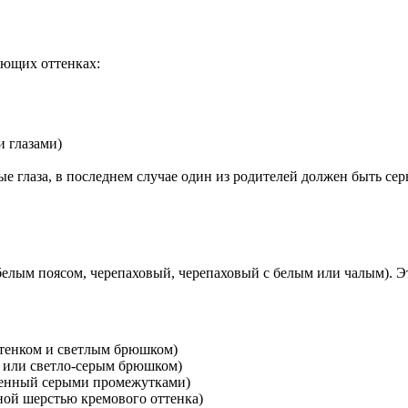
ующих оттенках:
и глазами)
ные глаза, в последнем случае один из родителей должен быть с
белым поясом, черепаховый, черепаховый с белым или чалым). Э
ттенком и светлым брюшком)
м или светло-серым брюшком)
вленный серыми промежутками)
ной шерстью кремового оттенка)