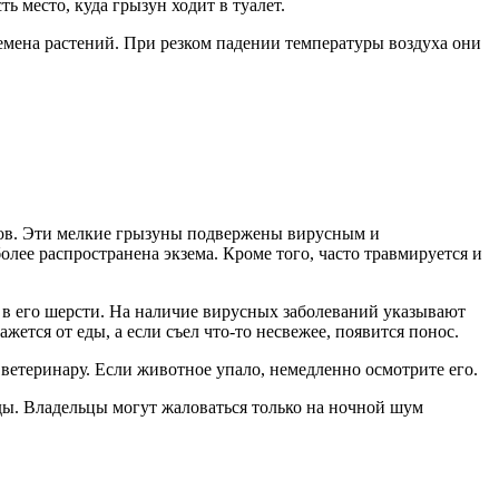
ь место, куда грызун ходит в туалет.
семена растений. При резком падении температуры воздуха они
яков. Эти мелкие грызуны подвержены вирусным и
лее распространена экзема. Кроме того, часто травмируется и
 в его шерсти. На наличие вирусных заболеваний указывают
ется от еды, а если съел что-то несвежее, появится понос.
 ветеринару. Если животное упало, немедленно осмотрите его.
оды. Владельцы могут жаловаться только на ночной шум