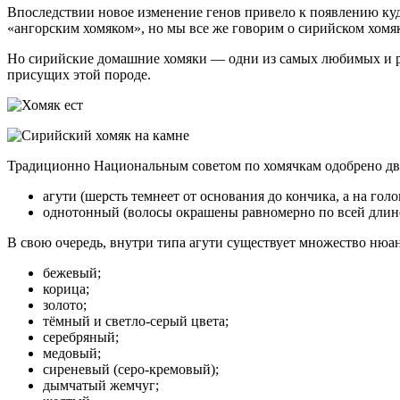
Впоследствии новое изменение генов привело к появлению куд
«ангорским хомяком», но мы все же говорим о сирийском хомя
Но сирийские домашние хомяки — одни из самых любимых и ра
присущих этой породе.
Традиционно Национальным советом по хомячкам одобрено два
агути (шерсть темнеет от основания до кончика, а на голо
однотонный (волосы окрашены равномерно по всей длине
В свою очередь, внутри типа агути существует множество нюан
бежевый;
корица;
золото;
тёмный и светло-серый цвета;
серебряный;
медовый;
сиреневый (серо-кремовый);
дымчатый жемчуг;