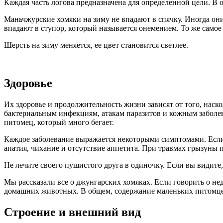
Каждая часть логова предназначена для определенной цели. В о
Маньчжурские хомяки на зиму не впадают в спячку. Иногда они 
впадают в ступор, который называется онемением. То же самое 
Шерсть на зиму меняется, ее цвет становится светлее.
Здоровье
Их здоровье и продолжительность жизни зависят от того, нас
бактериальным инфекциям, атакам паразитов и кожным заболева
питомец, который много бегает.
Каждое заболевание выражается некоторыми симптомами. Если 
апатия, чихание и отсутствие аппетита. При травмах грызуны п
Не лечите своего пушистого друга в одиночку. Если вы видите,
Мы рассказали все о джунгарских хомяках. Если говорить о не
домашних животных. В общем, содержание маленьких питомцев 
Строение и внешний вид