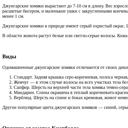
Джунгарские хомяки вырастают до 7-10 см в длину. Вес взросло
расшитые бисером, и маленькие ушки с закругленными кончикам
менее 1 см.
Джунгарские хомяки в природе имеют серый охристый окрас. Ше
В области живота растут белые или светло-серые волосы. Кож
Виды
Одомашненные джунгарские хомяки отличаются от своих диких
Стандарт. Задняя крышка серо-коричневая, полоса черная
Жемчуг — в этом случае волосы на всех участках тела бе
Сапфир. Шерсть на верхней части тела хомяка темно-сера
Мандарин. Спина окрашена в теплый коричневато-красн
Верблюд. Шерсть на спине и боках кремовая, живот немно
Другие популярные цвета джунгарских хомяков — синий, сер