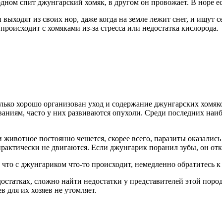
дном спит джунгарский хомяк, в другом он провожает. В норе ест
выходят из своих нор, даже когда на земле лежит снег, и ищут 
происходит с хомяками из-за стресса или недостатка кислорода.
колько хорошо организован уход и содержание джунгарских хом
ниям, часто у них развиваются опухоли. Среди последних наибо
животное постоянно чешется, скорее всего, паразиты оказались
рактически не двигаются. Если джунгарик поранил зубы, он откаж
 что с джунгариком что-то происходит, немедленно обратитесь к
достатках, сложно найти недостатки у представителей этой пор
для их хозяев не утомляет.