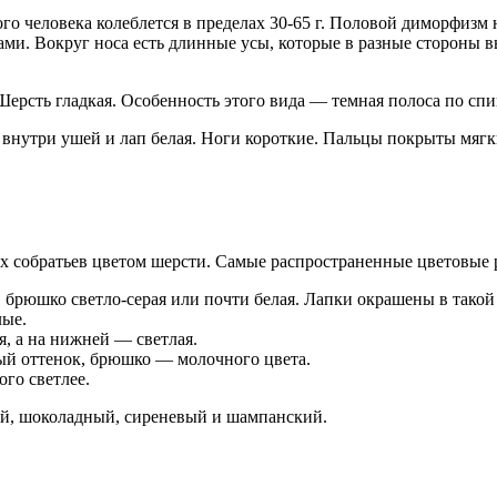
го человека колеблется в пределах 30-65 г. Половой диморфизм 
и. Вокруг носа есть длинные усы, которые в разные стороны вы
рсть гладкая. Особенность этого вида — темная полоса по спин
а внутри ушей и лап белая. Ноги короткие. Пальцы покрыты мяг
 собратьев цветом шерсти. Самые распространенные цветовые 
, брюшко светло-серая или почти белая. Лапки окрашены в такой 
лые.
я, а на нижней — светлая.
ый оттенок, брюшко — молочного цвета.
го светлее.
ый, шоколадный, сиреневый и шампанский.