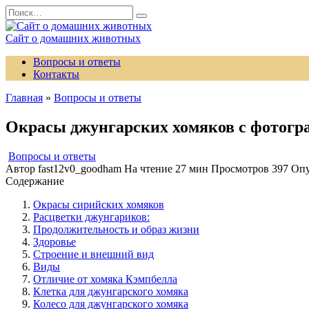
Перейти
Search
к
for:
содержанию
Сайт о домашних животных
Вопросы и ответы
Контакты
Главная
»
Вопросы и ответы
Окрасы джунгарских хомяков с фотогр
Вопросы и ответы
Автор
fast12v0_goodham
На чтение
27 мин
Просмотров
397
Опу
Содержание
Окрасы сирийских хомяков
Расцветки джунгариков:
Продолжительность и образ жизни
Здоровье
Строение и внешний вид
Виды
Отличие от хомяка Кэмпбелла
Клетка для джунгарского хомяка
Колесо для джунгарского хомяка