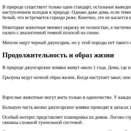
В природе существует только один стандарт, остальные вывед
наступлением холодов в природе. Однако даже дома, если темпе
белый, что встречается гораздо реже. Конечно, это не касается
Некоторые животные меняют окраску не полностью, а частично,
пальто с аналогичной темной полосой на спине.
Многие ищут черный джунгарик, но у этой породы нет такого о
Продолжительность и образ жизни
В природе джунгарские хомяки живут около 1 года. Дома, где и
Грызуны ведут ночной образ жизни. Когда наступает закат, они
Взрослые животные могут жить только в одиночестве. У каждого
Большую часть жизни джунгарские хомяки проводят в запасах пи
Особый интерес представляет планировка их домов. Логово глу
связаны сложной туннельной системой.