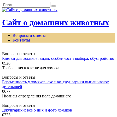
Перейти
Search
к
for:
содержанию
Сайт о домашних животных
Вопросы и ответы
Контакты
Вопросы и ответы
Клетки для хомяков: виды, особенности выбора, обустройство
0
528
Требования к клетке для хомяка
Вопросы и ответы
Беременность у хомяков: сколько джунгарики вынашивают
детенышей
0
677
Нюансы определения пола домашнего
Вопросы и ответы
Джунгарики: все о них и фото хомяков
0
223