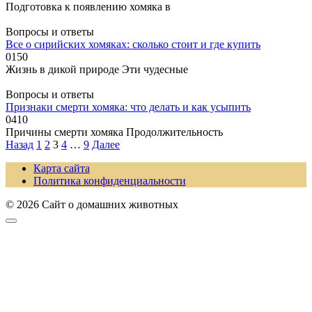
Подготовка к появлению хомяка в
Вопросы и ответы
Все о сирийских хомяках: сколько стоит и где купить
0
150
Жизнь в дикой природе Эти чудесные
Вопросы и ответы
Признаки смерти хомяка: что делать и как усыпить
0
410
Причины смерти хомяка Продолжительность
Пагинация
Назад
1
2
3
4
…
9
Далее
записей
Карта сайта
Политика конфиденциальности
© 2026 Сайт о домашних животных